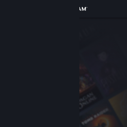
Iniciar sesión
Tienda
Comunidad
Acerca de
Soporte
Cambiar idioma
Descargar Steam Mobile
Ver versión clásica