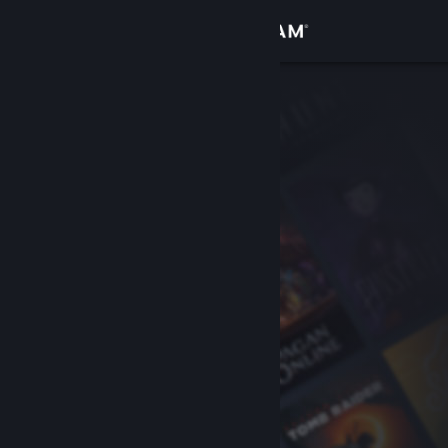
Iniciar sesión
Tienda
Comunidad
Acerca de
Soporte
Cambiar idioma
Descargar Steam Mobile
Ver versión clásica