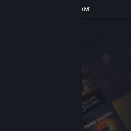
Iniciar sesión
Tienda
Comunidad
Acerca de
Soporte
Cambiar idioma
Descargar Steam Mobile
Ver versión clásica