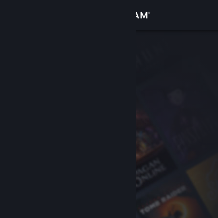
Iniciar sesión
Tienda
Comunidad
Acerca de
Soporte
Cambiar idioma
Descargar Steam Mobile
Ver versión clásica