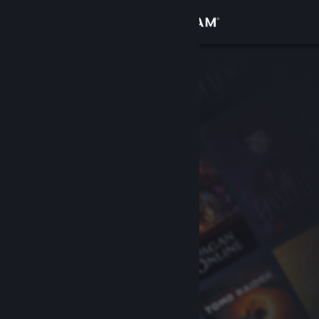
Iniciar sesión
Tienda
Comunidad
Acerca de
Soporte
Cambiar idioma
Descargar Steam Mobile
Ver versión clásica