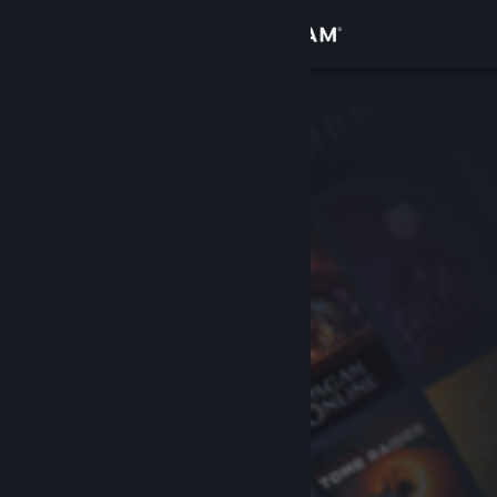
Iniciar sesión
Tienda
Comunidad
Acerca de
Soporte
Cambiar idioma
Descargar Steam Mobile
Ver versión clásica