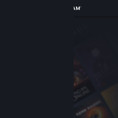
Iniciar sesión
Tienda
Comunidad
Acerca de
Soporte
Cambiar idioma
Descargar Steam Mobile
Ver versión clásica