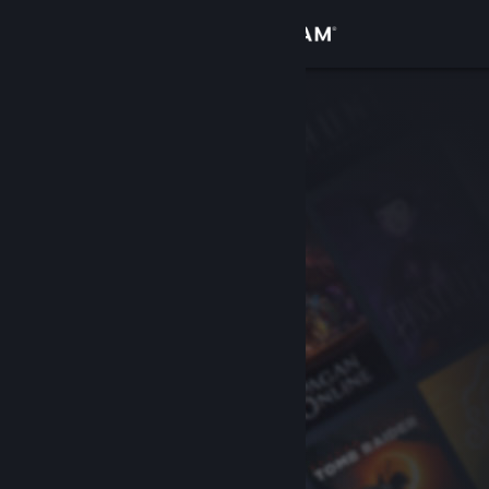
Iniciar sesión
Tienda
Comunidad
Acerca de
Soporte
Cambiar idioma
Descargar Steam Mobile
Ver versión clásica