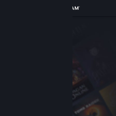
Iniciar sesión
Tienda
Comunidad
Acerca de
Soporte
Cambiar idioma
Descargar Steam Mobile
Ver versión clásica