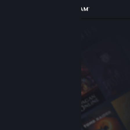
Iniciar sesión
Tienda
Comunidad
Acerca de
Soporte
Cambiar idioma
Descargar Steam Mobile
Ver versión clásica