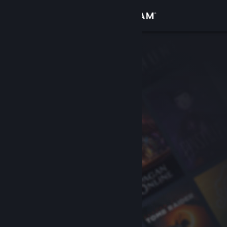
Iniciar sesión
Tienda
Comunidad
Acerca de
Soporte
Cambiar idioma
Descargar Steam Mobile
Ver versión clásica