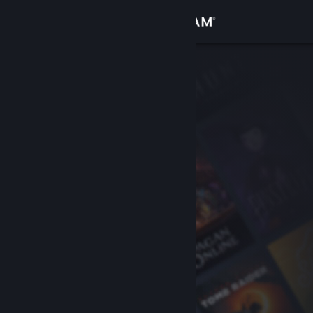
Iniciar sesión
Tienda
Comunidad
Acerca de
Soporte
Cambiar idioma
Descargar Steam Mobile
Ver versión clásica