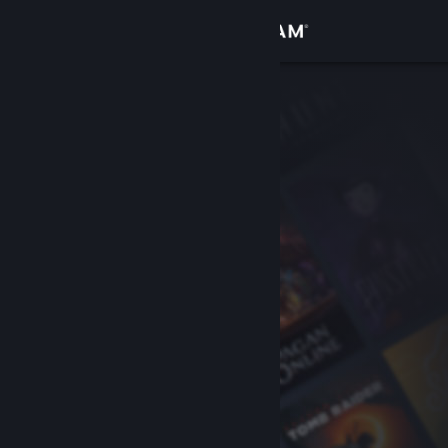
Iniciar sesión
Tienda
Comunidad
Acerca de
Soporte
Cambiar idioma
Descargar Steam Mobile
Ver versión clásica