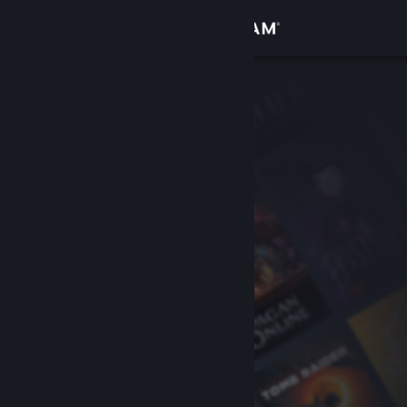
Iniciar sesión
Tienda
Comunidad
Acerca de
Soporte
Cambiar idioma
Descargar Steam Mobile
Ver versión clásica