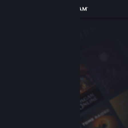
Iniciar sesión
Tienda
Comunidad
Acerca de
Soporte
Cambiar idioma
Descargar Steam Mobile
Ver versión clásica