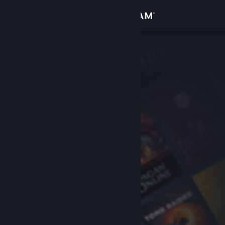
Iniciar sesión
Tienda
Comunidad
Acerca de
Soporte
Cambiar idioma
Descargar Steam Mobile
Ver versión clásica