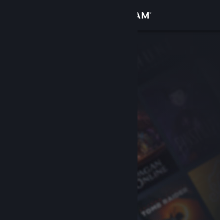
Iniciar sesión
Tienda
Comunidad
Acerca de
Soporte
Cambiar idioma
Descargar Steam Mobile
Ver versión clásica