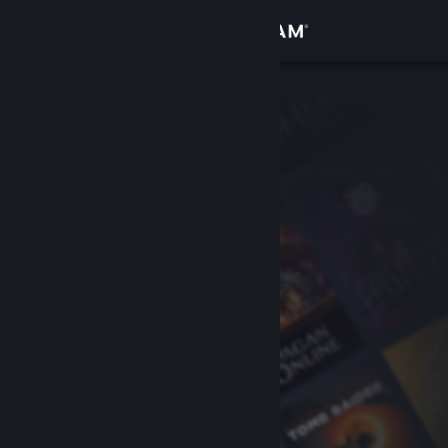
Iniciar sesión
Tienda
Comunidad
Acerca de
Soporte
Cambiar idioma
Descargar Steam Mobile
Ver versión clásica