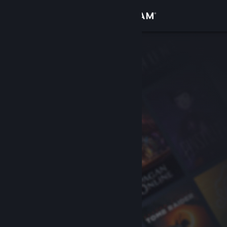
Iniciar sesión
Tienda
Comunidad
Acerca de
Soporte
Cambiar idioma
Descargar Steam Mobile
Ver versión clásica