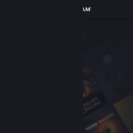
Iniciar sesión
Tienda
Comunidad
Acerca de
Soporte
Cambiar idioma
Descargar Steam Mobile
Ver versión clásica