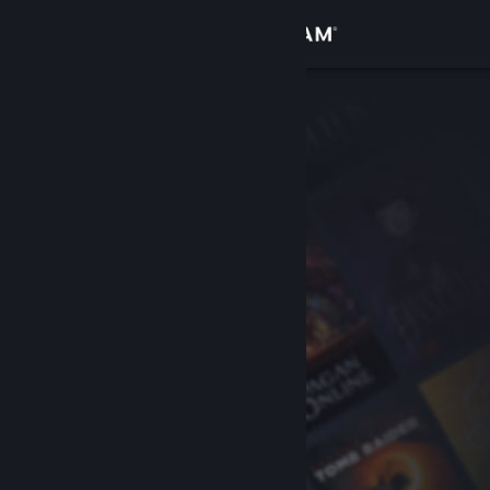
Iniciar sesión
Tienda
Comunidad
Acerca de
Soporte
Cambiar idioma
Descargar Steam Mobile
Ver versión clásica