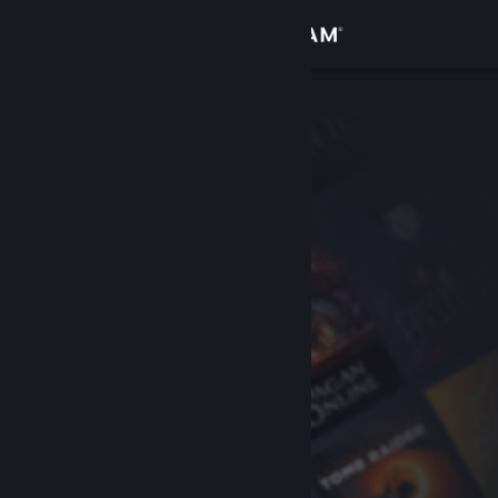
Iniciar sesión
Tienda
Comunidad
Acerca de
Soporte
Cambiar idioma
Descargar Steam Mobile
Ver versión clásica