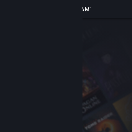
Iniciar sesión
Tienda
Comunidad
Acerca de
Soporte
Cambiar idioma
Descargar Steam Mobile
Ver versión clásica