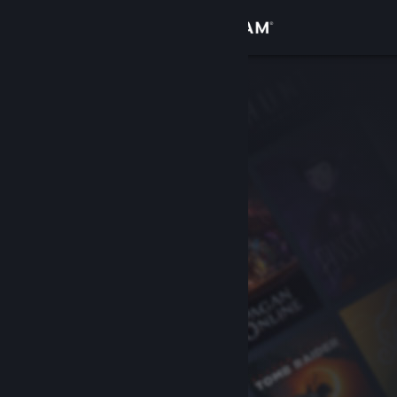
Iniciar sesión
Tienda
Comunidad
Acerca de
Soporte
Cambiar idioma
Descargar Steam Mobile
Ver versión clásica