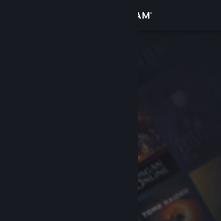
Iniciar sesión
Tienda
Comunidad
Acerca de
Soporte
Cambiar idioma
Descargar Steam Mobile
Ver versión clásica