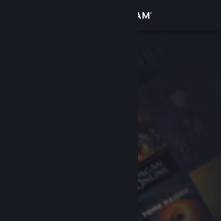
Iniciar sesión
Tienda
Comunidad
Acerca de
Soporte
Cambiar idioma
Descargar Steam Mobile
Ver versión clásica