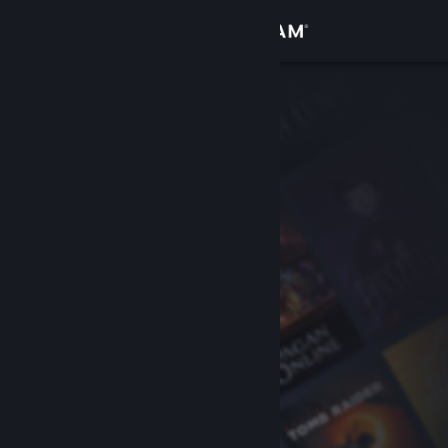
Iniciar sesión
Tienda
Comunidad
Acerca de
Soporte
Cambiar idioma
Descargar Steam Mobile
Ver versión clásica