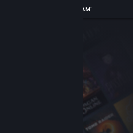
Iniciar sesión
Tienda
Comunidad
Acerca de
Soporte
Cambiar idioma
Descargar Steam Mobile
Ver versión clásica