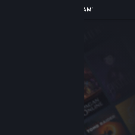
Iniciar sesión
Tienda
Comunidad
Acerca de
Soporte
Cambiar idioma
Descargar Steam Mobile
Ver versión clásica