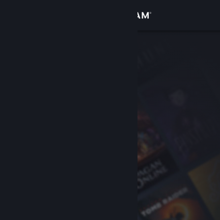
Iniciar sesión
Tienda
Comunidad
Acerca de
Soporte
Cambiar idioma
Descargar Steam Mobile
Ver versión clásica