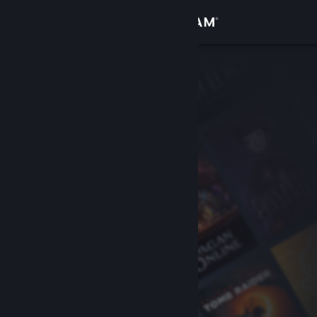
Iniciar sesión
Tienda
Comunidad
Acerca de
Soporte
Cambiar idioma
Descargar Steam Mobile
Ver versión clásica