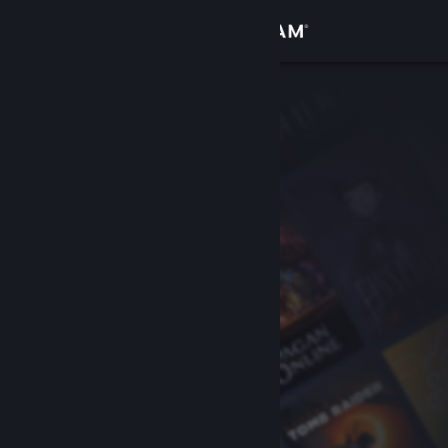
Iniciar sesión
Tienda
Comunidad
Acerca de
Soporte
Cambiar idioma
Descargar Steam Mobile
Ver versión clásica