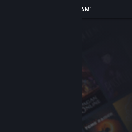
Iniciar sesión
Tienda
Comunidad
Acerca de
Soporte
Cambiar idioma
Descargar Steam Mobile
Ver versión clásica