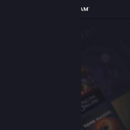
Iniciar sesión
Tienda
Comunidad
Acerca de
Soporte
Cambiar idioma
Descargar Steam Mobile
Ver versión clásica