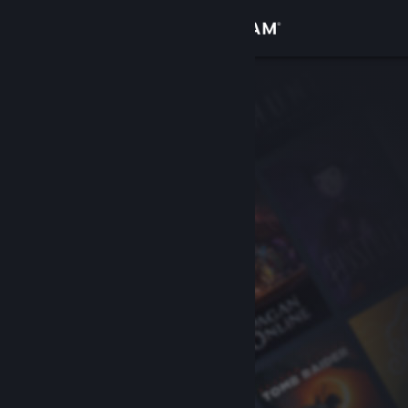
Iniciar sesión
Tienda
Comunidad
Acerca de
Soporte
Cambiar idioma
Descargar Steam Mobile
Ver versión clásica