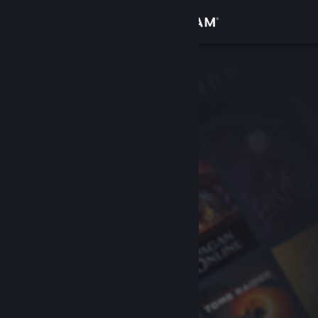
Iniciar sesión
Tienda
Comunidad
Acerca de
Soporte
Cambiar idioma
Descargar Steam Mobile
Ver versión clásica