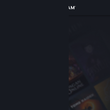
Iniciar sesión
Tienda
Comunidad
Acerca de
Soporte
Cambiar idioma
Descargar Steam Mobile
Ver versión clásica