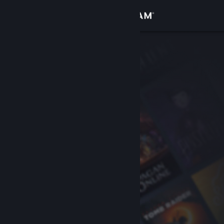
Iniciar sesión
Tienda
Comunidad
Acerca de
Soporte
Cambiar idioma
Descargar Steam Mobile
Ver versión clásica