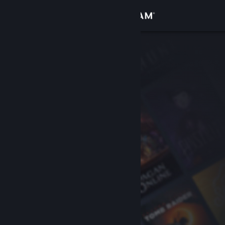
Iniciar sesión
Tienda
Comunidad
Acerca de
Soporte
Cambiar idioma
Descargar Steam Mobile
Ver versión clásica