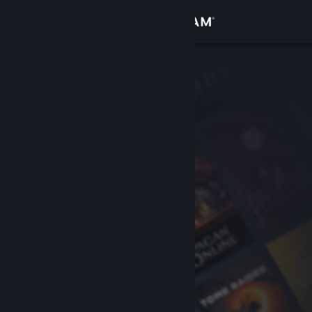
Iniciar sesión
Tienda
Comunidad
Acerca de
Soporte
Cambiar idioma
Descargar Steam Mobile
Ver versión clásica