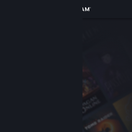
Iniciar sesión
Tienda
Comunidad
Acerca de
Soporte
Cambiar idioma
Descargar Steam Mobile
Ver versión clásica