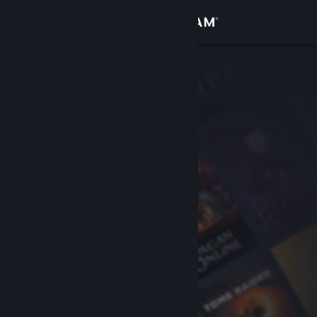
Iniciar sesión
Tienda
Comunidad
Acerca de
Soporte
Cambiar idioma
Descargar Steam Mobile
Ver versión clásica