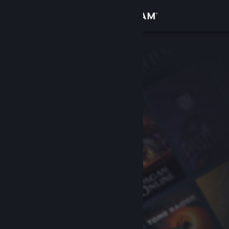
Iniciar sesión
Tienda
Comunidad
Acerca de
Soporte
Cambiar idioma
Descargar Steam Mobile
Ver versión clásica