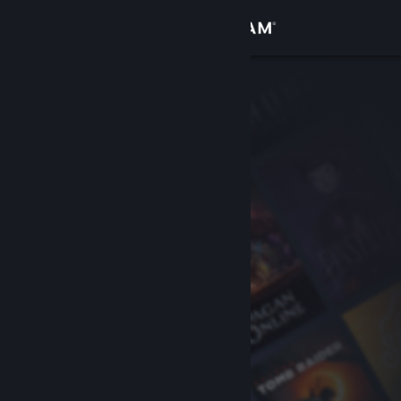
Iniciar sesión
Tienda
Comunidad
Acerca de
Soporte
Cambiar idioma
Descargar Steam Mobile
Ver versión clásica