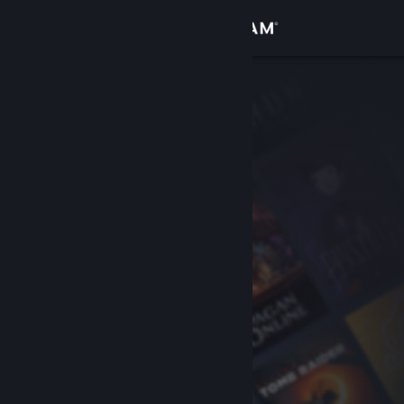
Iniciar sesión
Tienda
Comunidad
Acerca de
Soporte
Cambiar idioma
Descargar Steam Mobile
Ver versión clásica