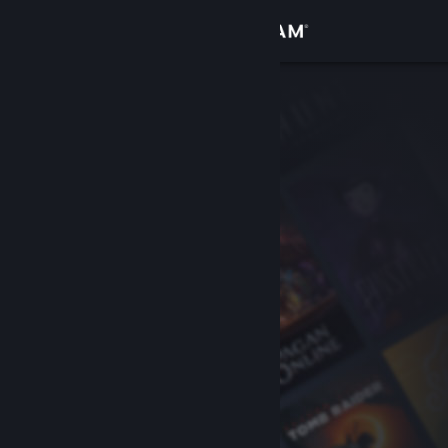
Iniciar sesión
Tienda
Comunidad
Acerca de
Soporte
Cambiar idioma
Descargar Steam Mobile
Ver versión clásica