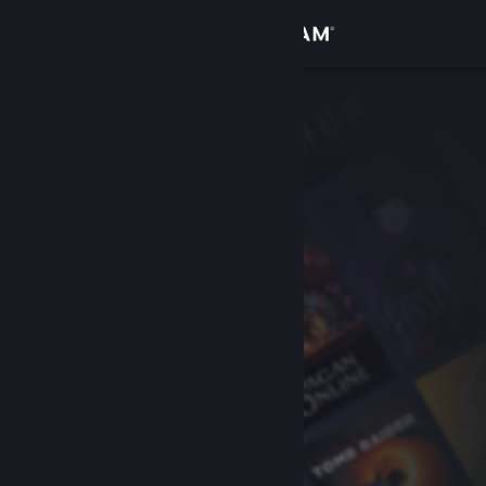
Iniciar sesión
Tienda
Comunidad
Acerca de
Soporte
Cambiar idioma
Descargar Steam Mobile
Ver versión clásica