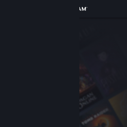
Iniciar sesión
Tienda
Comunidad
Acerca de
Soporte
Cambiar idioma
Descargar Steam Mobile
Ver versión clásica