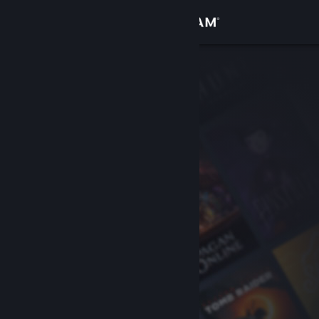
Iniciar sesión
Tienda
Comunidad
Acerca de
Soporte
Cambiar idioma
Descargar Steam Mobile
Ver versión clásica