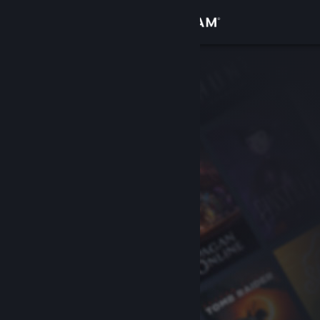
Iniciar sesión
Tienda
Comunidad
Acerca de
Soporte
Cambiar idioma
Descargar Steam Mobile
Ver versión clásica